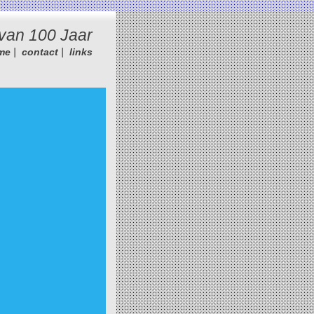
van 100 Jaar
|
|
me
contact
links