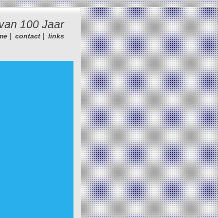
van 100 Jaar
|
|
me
contact
links